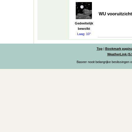
WU vooruitzicht
Gedeeltelijk
bewolkt
Laag: 10°
Top
|
Bookmark pagin
WeatherLink (5.
Baseer nooit belangrijke beslissingen 