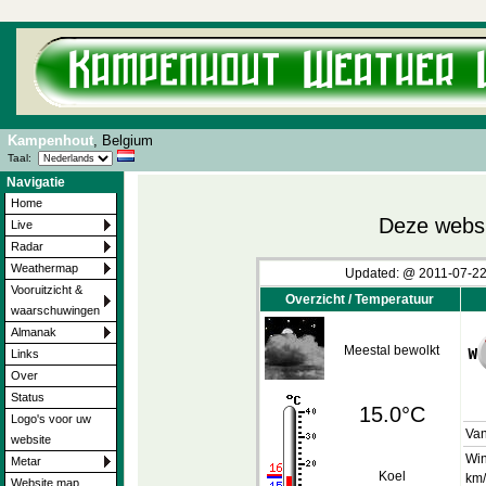
Kampenhout
, Belgium
Taal:
Navigatie
Home
Deze websit
Live
Radar
Weathermap
Updated:
@
2011-07-22
Vooruitzicht &
Overzicht / Temperatuur
waarschuwingen
Almanak
Meestal bewolkt
Links
Over
Status
15.0°C
Logo's voor uw
Va
website
Win
Metar
Koel
km/
Website map