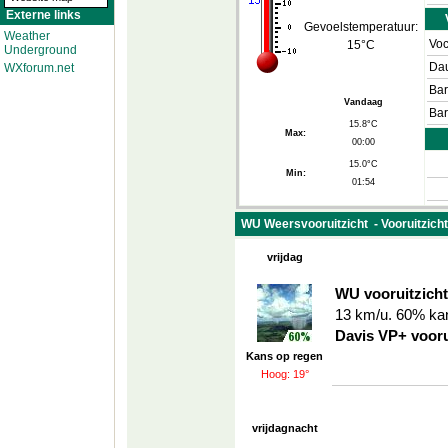
Externe links
Gevoelstemperatuur:
Weather
Voc
15°C
Underground
Da
WXforum.net
Bar
Vandaag
Bar
15.8°C
Max:
00:00
15.0°C
Min:
01:54
WU Weersvooruitzicht - Vooruitzicht:
vrijdag
WU vooruitzicht
13 km/u. 60% kan
Davis VP+ vooru
Kans op regen
Hoog: 19°
vrijdagnacht