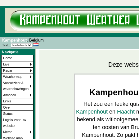
Kampenhout
, Belgium
Taal:
Navigatie
Home
Deze websit
Live
Radar
Weathermap
Vooruitzicht &
waarschuwingen
Kampenhout 
Almanak
Links
Het zou een leuke qu
Over
Kampenhout
en
Haacht
m
Status
bekend als witloofgemeen
Logo's voor uw
website
ten oosten van Bru
Metar
Kampenhout. Zo pakt he
Website map