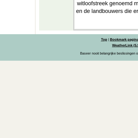
witloofstreek genoemd ma
en de landbouwers die e
Top
|
Bookmark pagin
WeatherLink (5.
Baseer nooit belangrijke beslissingen 