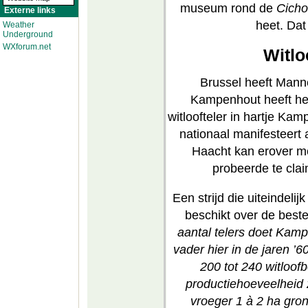
museum rond de
Cicho
Externe links
heet. Dat
Weather
Underground
WXforum.net
Witlo
Brussel heeft Mann
Kampenhout heeft h
witloofteler in hartje Ka
nationaal manifesteert 
Haacht kan erover me
probeerde te cla
Een strijd die uiteinde
beschikt over de beste
aantal telers doet Kam
vader hier in de jaren ’
200 tot 240 witloof
productiehoeveelheid 
vroeger 1 à 2 ha gron